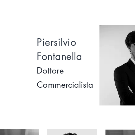
Piersilvio
Fontanella
Dottore
Comme
rcialista